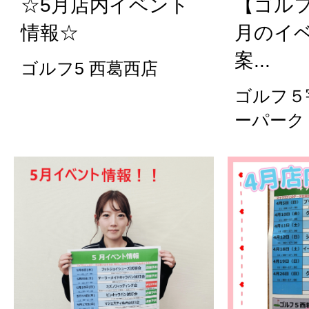
☆5月店内イベント
【ゴル
情報☆
月のイ
案...
ゴルフ5 西葛西店
ゴルフ５
ーパーク