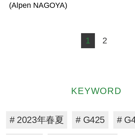
(Alpen NAGOYA)
1
2
KEYWORD
# 2023年春夏
# G425
# G