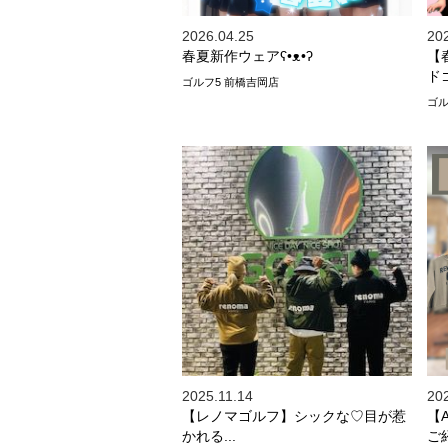
2026.04.25
20
春夏新作ウェアʕ•ᴥ•ʔ
【
ド
ゴルフ5 前橋吉岡店
ゴル
2025.11.14
20
【レノマゴルフ】シックな♡目が惹
【A
かれる...
ご