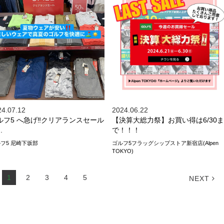
24.07.12
2024.06.22
ルフ5 へ急げ‼️クリアランスセール
【決算大総力祭】お買い得は6/30ま
.
で！！！
フ5 尼崎下坂部
ゴルフ5フラッグシップストア新宿店(Alpen
TOKYO)
1
2
3
4
5
NEXT