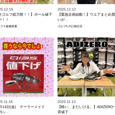
25.12.16
2025.12.12
冬ゴルフ総力祭！！】ボール値下
【緊急企画始動！】ウエアまとめ買
中！！
いが...
ルフ５板橋双葉
ゴルフ5 川口朝日店
25.11.16
2025.11.13
1月14日(金) テーラーメイド
【軽い、まだいける。】ADIZERO
5シ...
斉値下...