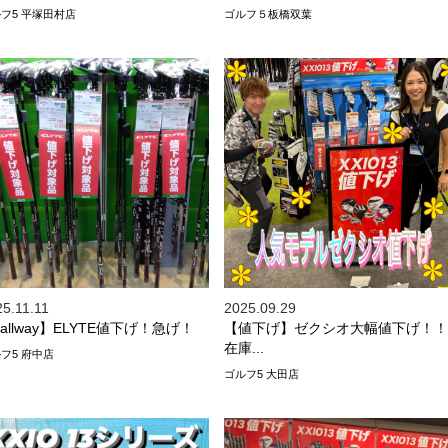
フ5 平塚田村店
ゴルフ５板橋双葉
5.11.11
2025.09.29
allway】ELYTE値下げ！急げ！
【値下げ】ゼクシオ大幅値下げ！！
在庫...
フ5 府中店
ゴルフ5 大田店