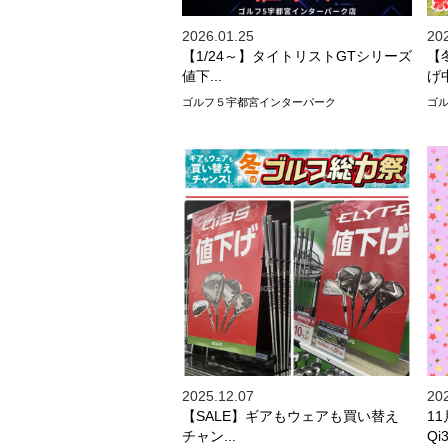
2026.01.25
20
【1/24～】タイトリストGTシリーズ
【
値下...
げ
ゴルフ５宇都宮インターパーク
ゴ
2025.12.07
20
【SALE】ギアもウェアも買い替え
1
チャン...
Qi3