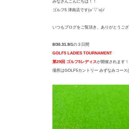
みなさんこんにちは！！
ゴルフ
5
津南店です
(o´▽`o)
ﾉ
いつもブログをご覧頂き、ありがとうござ
8/30.31.9/1
の３日間
GOLF5 LADIES TOURNAMENT
第
29
回
ゴルフ
5
レディス
が開催されます！
場所は
GOLF5
カントリー
みずなみコース
(