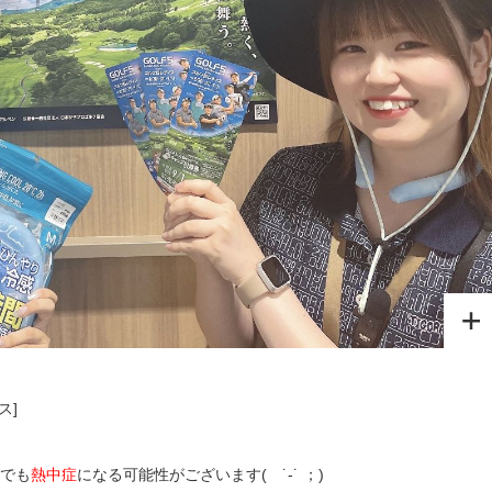
ス]
でも
熱中症
になる可能性がございます
(
˙-˙
；
)