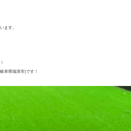
います。
！
岐阜県瑞浪市
)
です！