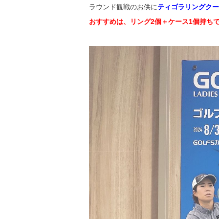
ラウンド観戦のお供に
ティゴラリングクー
おすすめは、リング
2
個＋ケース
1
個持ち