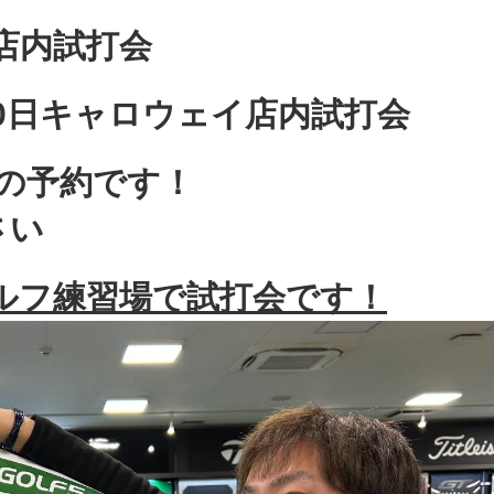
ハ店内試打会
月20日キャロウェイ店内試打会
の予約です！
さい
崎ゴルフ練習場で試打会です！