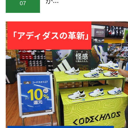
が...
07