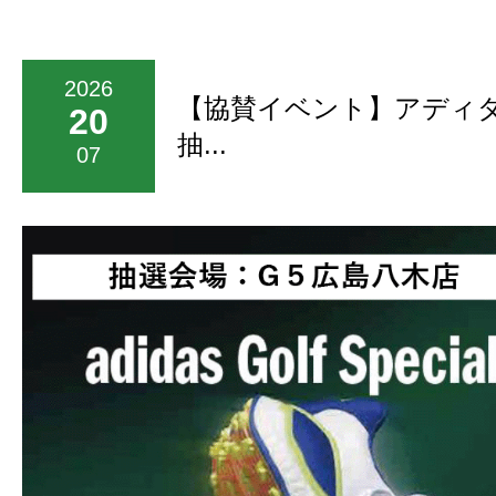
2026
【協賛イベント】アディ
20
抽...
07