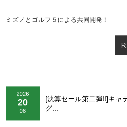
ミズノとゴルフ５による共同開発！
R
2026
[決算セール第二弾!!]キ
20
グ...
06