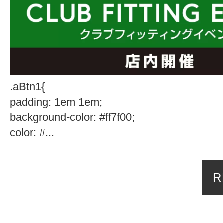
.aBtn1{
padding: 1em 1em;
background-color: #ff7f00;
color: #...
R