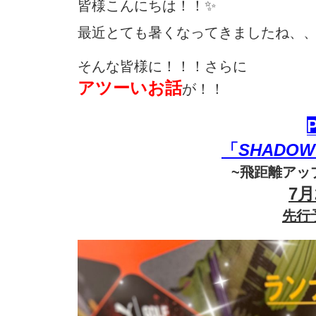
皆様こんにちは！！✨️
最近とても暑くなってきましたね、
そんな皆様に！！！さらに
アツーいお話
が！！
「
SHADOW
~飛距離アッ
7
先行