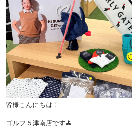
皆様こんにちは！
ゴルフ５津南店です⛳