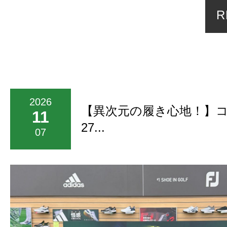
R
2026
【異次元の履き心地！】
11
27...
07