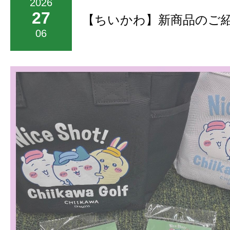
2026
27
【ちいかわ】新商品のご
06