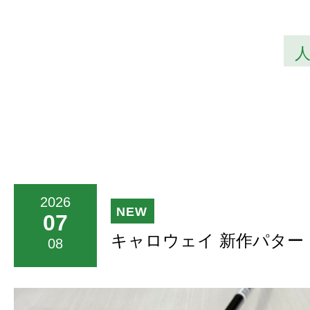
2026
07
キャロウェイ 新作パター
08