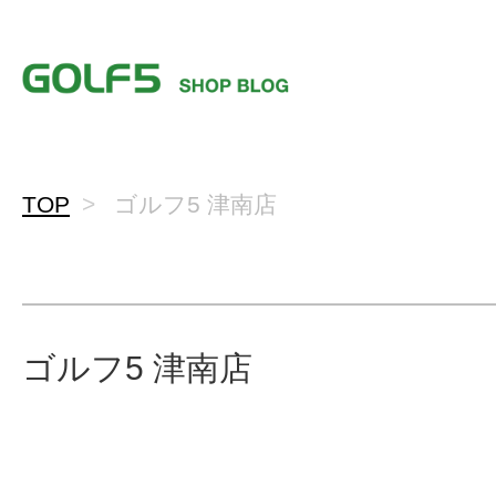
TOP
ゴルフ5 津南店
ゴルフ5 津南店