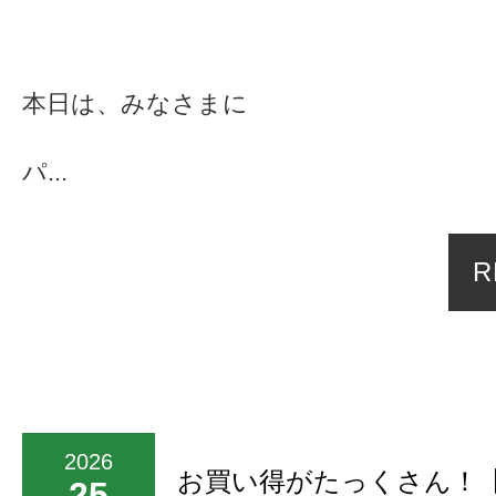
本日は、みなさまに
パ...
R
2026
お買い得がたっくさん！
25