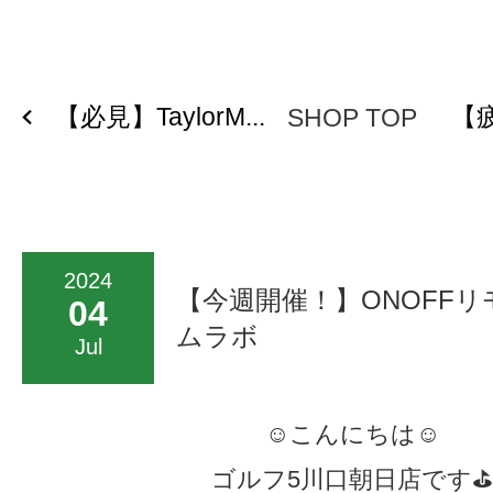
【必見】TaylorM...
【疲
SHOP TOP
2024
【今週開催！】ONOFF
04
ムラボ
Jul
☺こんにちは☺
ゴルフ5川口朝日店です⛳